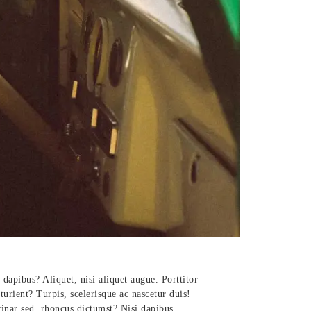
 dapibus? Aliquet, nisi aliquet augue. Porttitor
turient? Turpis, scelerisque ac nascetur duis!
nar sed, rhoncus dictumst? Nisi dapibus.