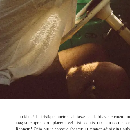
Tincidunt! In tristique auctor habitasse hac habitasse elementum
magna tempor porta placerat vel nisi nec nisi turpis nascetur par
Rhoncus! Odio purus natoque rhoncus ut tempor adipiscing pulvi