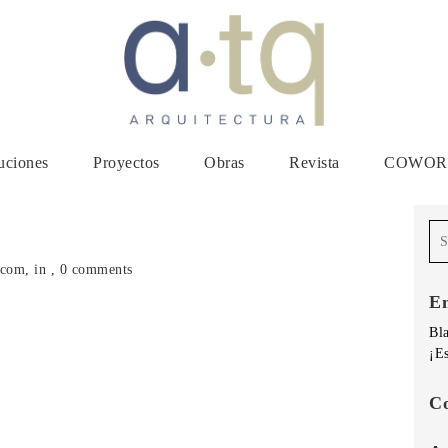
uciones
Proyectos
Obras
Revista
COWORK
.com, in , 0 comments
En
Bla
¡E
Co