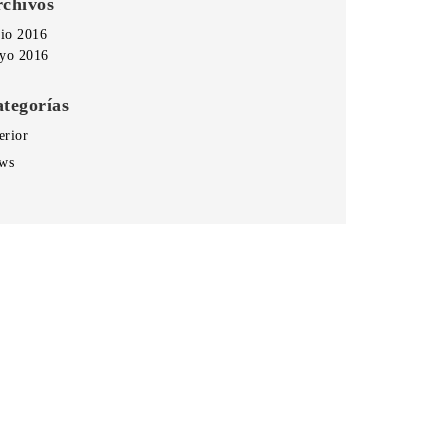
chivos
nio 2016
yo 2016
tegorías
erior
ws